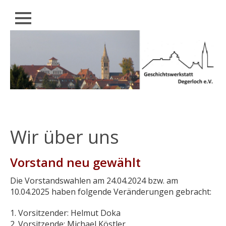
Schließen
Zum
AKTUELL
Inhalt
springen
WIR
ÜBER
UNS
UNSERE
„WERKSTATT“
VIDEOS
Wir über uns
UND
BÜCHER
Vorstand neu gewählt
DEGERLOCHER
GESCHICHTE
Die Vorstandswahlen am 24.04.2024 bzw. am
10.04.2025 haben folgende Veränderungen gebracht:
HISTORISCHER
RUNDGANG
1. Vorsitzender: Helmut Doka
2. Vorsitzende: Michael Köstler
RÜCKBLICK