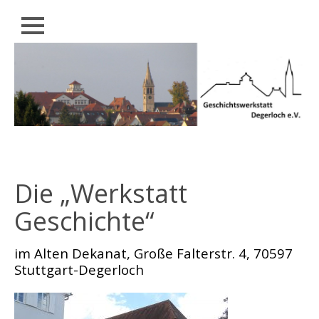
Schließen
Zum
AKTUELL
Inhalt
springen
WIR
ÜBER
UNS
UNSERE
„WERKSTATT“
VIDEOS
Die „Werkstatt
UND
BÜCHER
Geschichte“
DEGERLOCHER
GESCHICHTE
im Alten Dekanat, Große Falterstr. 4, 70597
Stuttgart-Degerloch
HISTORISCHER
RUNDGANG
RÜCKBLICK