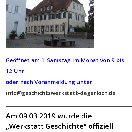
BAUERNKRIEG
IMPRESSUM
/
DATENSCHUTZ
Geöffnet am 1. Samstag im Monat
von 9 bis
12 Uhr
oder nach Voranmeldung unter
info@geschichtswerkstatt-degerloch.de
________________________________
Am 09.03.2019 wurde die
„Werkstatt Geschichte“ offiziell