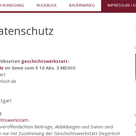
ER RUNDGANG
RÜCKBLICK
BAUERNKRIEG
IMPRESSUM / 
atenschutz
n
 Webseiten
geschichtswerkstatt-
de
im Sinne vom § 10 Abs. 3 MDStV:
art
rloch.de
ttgart
)
chtswerkstatt-
veröffentlichten Beiträge, Abbildungen und Daten sind
fen nur mit Zustimmung der Geschichtswerkstatt Degerloch