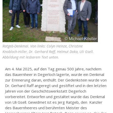
BAUERNKRIEG
IMPRESSUM
/
DATENSCHUTZ
Ratgeb-Denkmal. Von links: Colyn Heinze, Christine
Knobloch-Hiller, Dr. Gerhard Raff, Helmut Doka, Uli Gsell.
Abbildung mit lesbarem Text unten.
Am 4. Mai 2025, auf den Tag genau 500 Jahre, nachdem
das Bauernheer in Degerloch lagerte, wurde ein Denkmal
zur Erinnerung daran, enthüllt. Der Gedenkstein wurde von
Dr. Gerhard Raff angeregt und gestiftet und in den letzten
Jahren von der Geschichtswerkstatt Degerloch
vorbereitet. Entworfen und gestaltet wurde das Denkmal
von Uli Gsell. Gewidmet ist es Jerg Ratgeb, den Kanzler
des Bauernheeres und berühmten Meister des