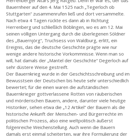
Herrenberger Altars Jerg Ratgeb. Denn er war es, der das
Bauernheer auf den 4. Mai 1525 nach „Tegerloch ob
Stuttgarten“ zusammenrufen ließ und dort versammelte.
Nach etwa 4 Tagen rückte es dann ab in Richtung
Herrenberg und schließlich Böblingen, wo es am 12. Mai
seinen völligen Untergang durch die überlegenen Söldner
des „Bauernjörg“, Truchsess von Waldburg, erlitt, ein
Ereignis, das die deutsche Geschichte prägte wie nur
wenige andere historische Vorkommnisse. Wenn man so
will, hat damals der „Mantel der Geschichte“ Degerloch auf
sehr düstere Weise gestreift.
Der Bauernkrieg wurde in der Geschichtsschreibung und im
Bewusstsein der Deutschen bis heute sehr unterschiedlich
bewertet; für die einen waren die aufständischen
Bauernkrieger gottverlassene Rotten von räuberischen
und mörderischen Bauern, andere, darunter viele heutige
Historiker, sehen etwa die „12 Artikel“ der Bauern als die
historische Ankunft der Menschen- und Bürgerrechte im
politischen Prozess, also eine weltpolitisch äußerst
folgenreiche Weichenstellung. Auch wenn die Bauern
damals erst einmal scheiterten, war ihre Formulierung der